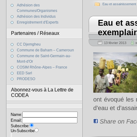
Eau et assainissement
Adhésion des
Communes/Organismes
Adhésion des Individus
Eau et as
Enregistrement d'Experts
exemplair
Partenaires / Réseaux
13 février 2013
CC Djemgheu
Commune de Baham – Cameroun
Commune de Saint-Germain-au-
Mont-d'Or
COSIM Rhône-Alpes – France
EED Sarl
PRODESO
Abonnez-vous à La Lettre de
CODEA
ont évoqué les 
d’eau et d’assa
Name:
Email:
Share on Fa
Subscribe:
Un-Subscribe