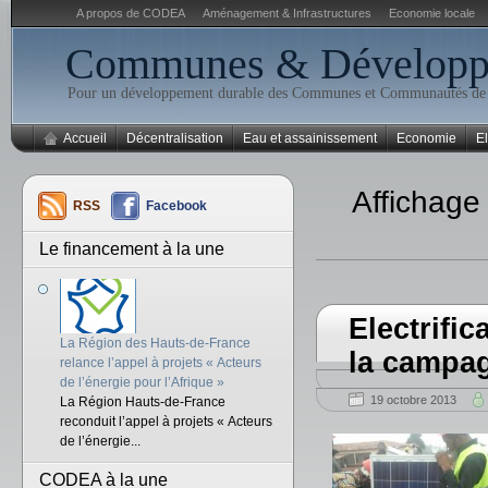
A propos de CODEA
Aménagement & Infrastructures
Economie locale
Communes & Développe
Pour un développement durable des Communes et Communautés d
Accueil
Décentralisation
Eau et assainissement
Economie
El
Affichage
RSS
Facebook
Le financement à la une
Electrific
La Région des Hauts-de-France
la campag
relance l’appel à projets « Acteurs
de l’énergie pour l’Afrique »
19 octobre 2013
La Région Hauts-de-France
reconduit l’appel à projets « Acteurs
de l’énergie...
CODEA à la une