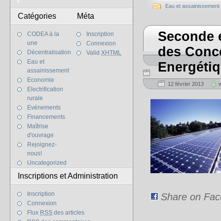
Eau et assainissement
Catégories
Méta
Seconde é
CODEA à la
Inscription
une
Connexion
des Conce
Décentralisation
Valid
XHTML
Eau et
Energétiq
assainissement
Economie
12 février 2013
Electrification
rurale
Evénements
Financements
Maîtrise
d'ouvrage
Rejoignez-
nous!
Uncategorized
Inscriptions et Administration
Inscription
Share on Fa
Connexion
Flux
RSS
des articles