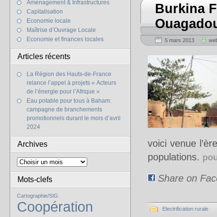
Aménagement & Infrastructures
Burkina F
Capitalisation
Ouagado
Economie locale
Maîtrise d’Ouvrage Locale
Economie et finances locales
5 mars 2013
web
Articles récents
La Région des Hauts-de-France
relance l’appel à projets « Acteurs
de l’énergie pour l’Afrique »
Eau potable pour tous à Baham:
campagne de branchements
promotionnels durant le mois d’avril
2024
voici venue l’èr
Archives
populations.
pou
Share on Fa
Mots-clefs
Cartographie/SIG
Coopération
Electrification rurale