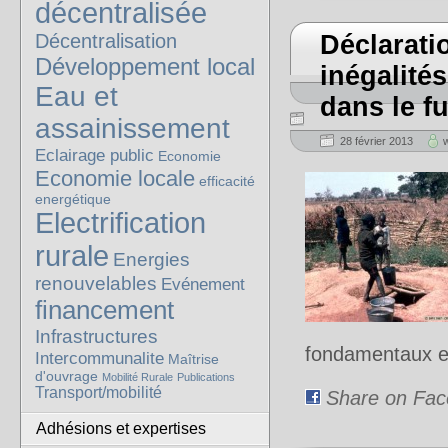
décentralisée
Décentralisation
Déclarati
Développement local
inégalités
Eau et
dans le 
assainissement
28 février 2013
Eclairage public
Economie
Economie locale
efficacité
energétique
Electrification
rurale
Energies
renouvelables
Evénement
financement
Infrastructures
fondamentaux et
Intercommunalite
Maîtrise
d'ouvrage
Mobilité Rurale
Publications
Transport/mobilité
Share on Fa
Adhésions et expertises