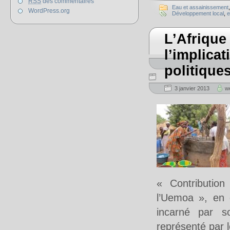
RSS
des commentaires
Eau et assainissement
WordPress.org
Développement local
,
e
L’Afrique
l’implicat
politiqu
3 janvier 2013
w
« Contribution
l’Uemoa », en 
incarné par s
représenté par