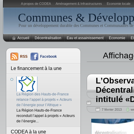
A propos de CODEA
Aménagement & Infrastructures
Economie locale
Communes & Développe
Pour un développement durable des Communes et Communautés d
Accueil
Décentralisation
Eau et assainissement
Economie
El
Afficha
RSS
Facebook
Le financement à la une
L’Observa
Décentral
La Région des Hauts-de-France
intitulé 
relance l’appel à projets « Acteurs
de l’énergie pour l’Afrique »
7 février 2013
we
La Région Hauts-de-France
reconduit l’appel à projets « Acteurs
de l’énergie...
CODEA à la une