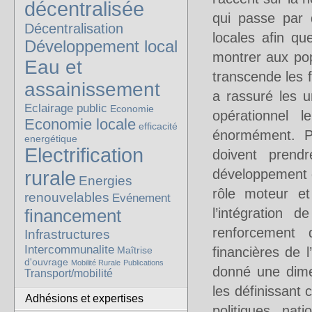
décentralisée
qui passe par 
Décentralisation
locales afin qu
Développement local
montrer aux po
Eau et
transcende les f
assainissement
a rassuré les u
Eclairage public
Economie
opérationnel 
Economie locale
efficacité
énormément. Po
energétique
Electrification
doivent prend
développement d
rurale
Energies
rôle moteur e
renouvelables
Evénement
financement
l’intégration 
renforcement 
Infrastructures
Intercommunalite
financières de 
Maîtrise
d'ouvrage
Mobilité Rurale
Publications
donné une dimen
Transport/mobilité
les définissan
Adhésions et expertises
politiques nat