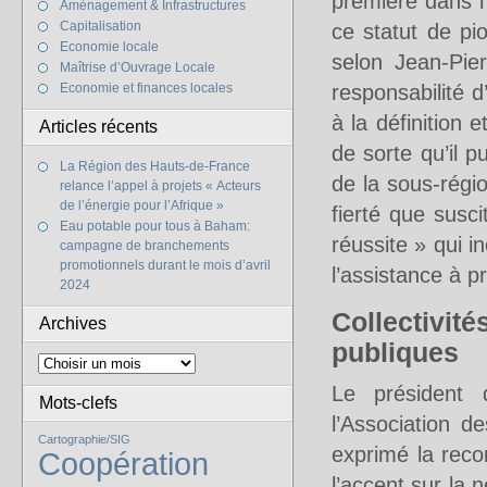
première dans l’
Aménagement & Infrastructures
Capitalisation
ce statut de pio
Economie locale
selon Jean-Pier
Maîtrise d’Ouvrage Locale
Economie et finances locales
responsabilité d
à la définition
Articles récents
de sorte qu’il p
La Région des Hauts-de-France
de la sous-régi
relance l’appel à projets « Acteurs
de l’énergie pour l’Afrique »
fierté que susc
Eau potable pour tous à Baham:
réussite » qui i
campagne de branchements
promotionnels durant le mois d’avril
l’assistance à p
2024
Collectivit
Archives
publiques
Le président 
Mots-clefs
l’Association d
Cartographie/SIG
exprimé la rec
Coopération
l’accent sur la 