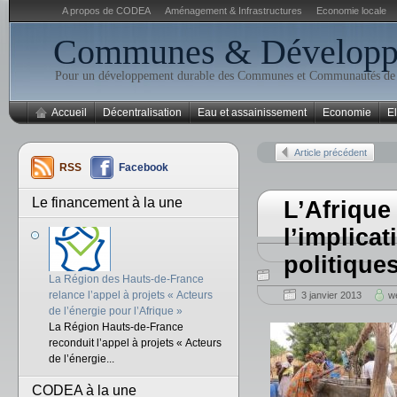
A propos de CODEA
Aménagement & Infrastructures
Economie locale
Communes & Développe
Pour un développement durable des Communes et Communautés d
Accueil
Décentralisation
Eau et assainissement
Economie
El
Article précédent
RSS
Facebook
Le financement à la une
L’Afrique
l’implicat
politiqu
La Région des Hauts-de-France
relance l’appel à projets « Acteurs
3 janvier 2013
w
de l’énergie pour l’Afrique »
La Région Hauts-de-France
reconduit l’appel à projets « Acteurs
de l’énergie...
CODEA à la une