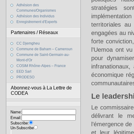
Adhésion des
stratégies so
Communes/Organismes
implémentation 
Adhésion des Individus
Enregistrement d'Experts
territoriales a
engagées au nive
Partenaires / Réseaux
forte convictio
CC Djemgheu
l’Uemoa ont vu
Commune de Baham – Cameroun
Commune de Saint-Germain-au-
pour dynamiser
Mont-d'Or
infranationaux, 
COSIM Rhône-Alpes – France
EED Sarl
économique régio
PRODESO
communautaires 
Abonnez-vous à La Lettre de
CODEA
Le leadersh
Le commissaire
Name:
délivrant le 
Email:
Subscribe:
l’émergence de 
Un-Subscribe
et leur légitim