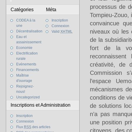
processus de dé
Catégories
Méta
Tompieu-Zouo, i
CODEA à la
Inscription
convaincue que
une
Connexion
niveaux où les 
Décentralisation
Valid
XHTML
Eau et
de la subsidiari
assainissement
fort de la vo
Economie
Electrification
reconnaissent 
rurale
créativité, de
Evénements
Financements
Commission s’a
Maîtrise
l’espace Uemo
d'ouvrage
Rejoignez-
mécanismes de 
nous!
conditions de vi
Uncategorized
Inscriptions et Administration
de solutions lo
n’a pas manqué
Inscription
une position pri
Connexion
Flux
RSS
des articles
citoyens, des c