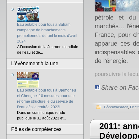
pétrole et du 
Eau potable pour tous à Baham:
marchés… l’éner
campagne de branchements
France, pour ch
promotionnels durant le mois d’avril
2024
apparue ces de
A l’occasion de la Journée mondiale
indispensables
de l’eau et de...
de l’énergie.
L’événement à la une
poursuivre la lec
Share on Fa
Eau potable pour tous à Djemgheu
et Chengne: 10 mesures pour une
réforme structurelle du service de
l’eau dès la rentrée 2023!
Décentralisation
,
Electr
Dans un communiqué rendu
publique le 31 août 2023 et...
2011: an
Pôles de compétences
Développe