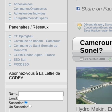
Adhésion des
Share on Fa
Communes/Organismes
Adhésion des Individus
Enregistrement d'Experts
Décentralisation
,
Econ
Partenaires / Réseaux
Coopération décentrali
Electrification rurale
,
fi
CC Djemgheu
Cameroun:
Commune de Baham – Cameroun
Commune de Saint-Germain-au-
Sonel?
Mont-d'Or
COSIM Rhône-Alpes – France
21 octobre 2010
EED Sarl
PRODESO
Abonnez-vous à La Lettre de
CODEA
Name:
Email:
Subscribe:
Un-Subscribe
Hydro Mekin. E