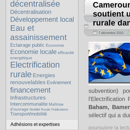
décentralisée
Cameroun
Décentralisation
soutient u
Développement local
rurale da
Eau et
7 décembre 2010
assainissement
Eclairage public
Economie
Economie locale
efficacité
energétique
Electrification
rurale
Energies
renouvelables
Evénement
financement
subvention) p
Infrastructures
l’Electrification
Intercommunalite
Maîtrise
Baham, Bamend
d'ouvrage
Mobilité Rurale
Publications
Transport/mobilité
sélectif qui a 
Adhésions et expertises
poursuivre la lec