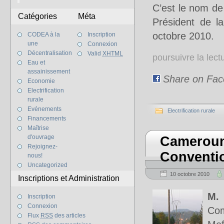
C’est le nom de 
Catégories
Méta
Président de l
octobre 2010.
CODEA à la
Inscription
une
Connexion
Décentralisation
Valid
XHTML
poursuivre la lec
Eau et
assainissement
Share on Fa
Economie
Electrification
rurale
Evénements
Electrification rurale
Financements
Maîtrise
d'ouvrage
Cameroun
Rejoignez-
Conventi
nous!
Uncategorized
10 octobre 2010
Inscriptions et Administration
M.
Inscription
Connexion
Com
Flux
RSS
des articles