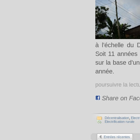
à l’échelle du
Soit 11 années p
sur la base d’un
année.
poursuivre la lec
Share on Fa
Décentralisation
,
Electr
Electrification rurale
Entrées récentes