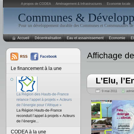
A propos de CODEA
Aménagement & Infrastructures
Economie locale
Communes & Développe
Pour un développement durable des Communes et Communautés d
Accueil
Décentralisation
Eau et assainissement
Economie
El
Affichage d
RSS
Facebook
Le financement à la une
L’Elu, l’E
9 mai 2011
admi
La Région des Hauts-de-France
relance l’appel à projets « Acteurs
de l’énergie pour l’Afrique »
La Région Hauts-de-France
reconduit l’appel à projets « Acteurs
de l’énergie...
CODEA à la une