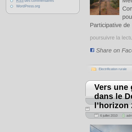
Me
RSS
des commentaires
WordPress.org
Com
pou
Participative de 
poursuivre la lec
Share on Fa
Electrification rurale
Vers une g
dans le D
l’horizon
6 juillet 2010
adm